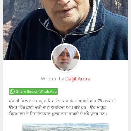
Written by
Daljit Arora
Share this on WhatsApp
ਪੰਜਾਬੀ ਫ਼ਿਲਮਾਂ ਦੇ ਮਸ਼ਹੂਰ ਹਿਦਾਇਤਕਾਰ ਮੋਹਨ ਭਾਖੜੀ ਅੱਜ 78 ਸਾਲਾਂ ਦੀ
ਉਮਰ ਵਿੱਚ ਫ਼ਾਨੀ ਦੁਨੀਆ ਨੂੰ ਅਲਵਿਦਾ ਆਖ ਗਏ ਹਨ। ਉਹ ਮਾਰੂਫ਼
ਫ਼ਿਲਮਸਾਜ਼ ਤੇ ਹਿਦਾਇਤਕਾਰ ਮੁਲਕ ਰਾਜ ਭਾਖੜੀ ਦੇ ਵੱਡੇ ਪੁੱਤਰ ਸਨ।