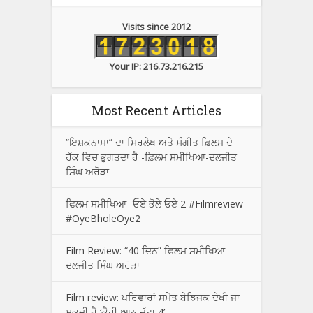
Visits since 2012
Your IP: 216.73.216.215
Most Recent Articles
“ਇਸ਼ਕਨਾਮਾ” ਦਾ ਸਿਰਲੇਖ ਅਤੇ ਸੰਗੀਤ ਫ਼ਿਲਮ ਦੇ
ਹੱਕ ਵਿਚ ਭੁਗਤਦਾ ਹੈ -ਫ਼ਿਲਮ ਸਮੀਖਿਆ-ਦਲਜੀਤ
ਸਿੰਘ ਅਰੋੜਾ
ਫਿਲਮ ਸਮੀਖਿਆ- ਓਏ ਭੋਲੇ ਓਏ 2 #Filmreview
#OyeBholeOye2
Film Review: “40 ਦਿਨ” ਫਿਲਮ ਸਮੀਖਿਆ-
ਦਲਜੀਤ ਸਿੰਘ ਅਰੋੜਾ
Film review: ਪਰਿਵਾਰਾਂ ਸਮੇਤ ਬੇਝਿਜਕ ਦੇਖੀ ਜਾ
ਸਕਦੀ ਹੈ ‘ਕੈਰੀ ਆਨ ਜੱਟਾ 4’