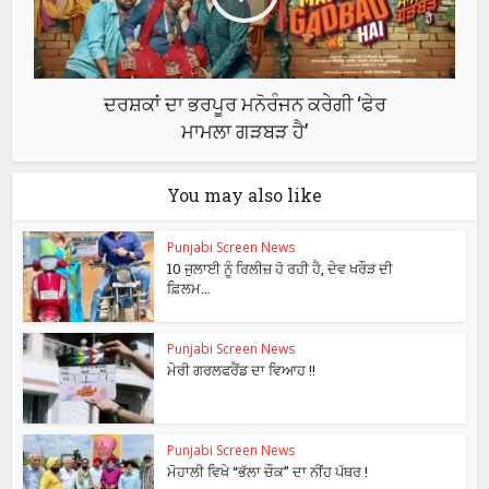
ਦਰਸ਼ਕਾਂ ਦਾ ਭਰਪੂਰ ਮਨੋਰੰਜਨ ਕਰੇਗੀ ‘ਫੇਰ
ਮਾਮਲਾ ਗੜਬੜ ਹੈ’
You may also like
Punjabi Screen News
10 ਜੁਲਾਈ ਨੂੰ ਰਿਲੀਜ਼ ਹੋ ਰਹੀ ਹੈ, ਦੇਵ ਖਰੌੜ ਦੀ
ਫ਼ਿਲਮ...
Punjabi Screen News
ਮੇਰੀ ਗਰਲਫਰੈਂਡ ਦਾ ਵਿਆਹ !!
Punjabi Screen News
ਮੋਹਾਲੀ ਵਿਖੇ “ਭੱਲਾ ਚੌਕ” ਦਾ ਨੀਂਹ ਪੱਥਰ !