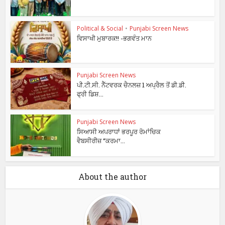
Political & Social
•
Punjabi Screen News
ਵਿਸਾਖੀ ਮੁਬਾਰਕ!! -ਭਗਵੰਤ ਮਾਨ
Punjabi Screen News
ਪੀ.ਟੀ.ਸੀ. ਨੈੱਟਵਰਕ ਚੈਨਲਜ਼ 1 ਅਪ੍ਰੈਲ ਤੋਂ ਡੀ.ਡੀ.
ਫ੍ਰੀ ਡਿਸ਼...
Punjabi Screen News
ਸਿਆਸੀ ਅਪਰਾਧਾਂ ਭਰਪੂਰ ਰੋਮਾਂਚਿਕ
ਵੈਬਸੀਰੀਜ਼ “ਕਰਮਾ...
About the author