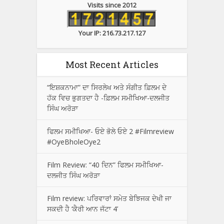
Visits since 2012
Your IP: 216.73.217.127
Most Recent Articles
“ਇਸ਼ਕਨਾਮਾ” ਦਾ ਸਿਰਲੇਖ ਅਤੇ ਸੰਗੀਤ ਫ਼ਿਲਮ ਦੇ
ਹੱਕ ਵਿਚ ਭੁਗਤਦਾ ਹੈ -ਫ਼ਿਲਮ ਸਮੀਖਿਆ-ਦਲਜੀਤ
ਸਿੰਘ ਅਰੋੜਾ
ਫਿਲਮ ਸਮੀਖਿਆ- ਓਏ ਭੋਲੇ ਓਏ 2 #Filmreview
#OyeBholeOye2
Film Review: “40 ਦਿਨ” ਫਿਲਮ ਸਮੀਖਿਆ-
ਦਲਜੀਤ ਸਿੰਘ ਅਰੋੜਾ
Film review: ਪਰਿਵਾਰਾਂ ਸਮੇਤ ਬੇਝਿਜਕ ਦੇਖੀ ਜਾ
ਸਕਦੀ ਹੈ ‘ਕੈਰੀ ਆਨ ਜੱਟਾ 4’