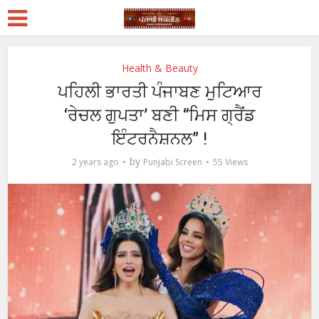
Health & Beauty
ਪਹਿਲੀ ਭਾਰਤੀ ਪੰਜਾਬਣ ਮੁਟਿਆਰ
‘ਰੇਚਲ ਗੁਪਤਾ’ ਬਣੀ “ਮਿਸ ਗ੍ਰੈਂਡ
ਇੰਟਰਨੈਸ਼ਨਲ” !
by
2 years ago
Punjabi Screen
55 Views