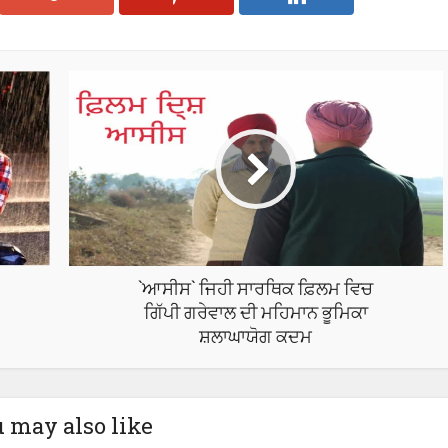
`ਆਸੀਸ` ਜਿਹੀ ਸਾਰਥਿਕ ਫ਼ਿਲਮ ਵਿਚ
ਗਿੱਪੀ ਗਰੇਵਾਲ ਦੀ ਮਹਿਮਾਨ ਭੂਮਿਕਾ
ਸ਼ਲਾਘਾਯੋਗ ਕਦਮ
 may also like