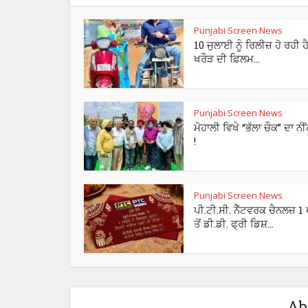
Punjabi Screen News
10 ਜੁਲਾਈ ਨੂੰ ਰਿਲੀਜ਼ ਹੋ ਰਹੀ ਹੈ
ਖਰੌੜ ਦੀ ਫ਼ਿਲਮ...
Punjabi Screen News
ਮੋਹਾਲੀ ਵਿਖੇ “ਭੱਲਾ ਚੌਕ” ਦਾ ਨੀ
!
Punjabi Screen News
ਪੀ.ਟੀ.ਸੀ. ਨੈੱਟਵਰਕ ਚੈਨਲਜ਼ 1
ਤੋਂ ਡੀ.ਡੀ. ਫ੍ਰੀ ਡਿਸ਼...
Ab