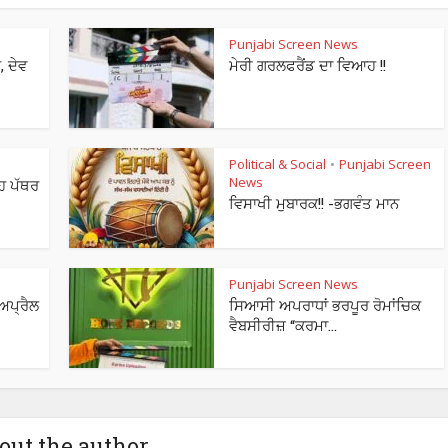
Punjabi Screen News
, ਦੇਵ
ਮੇਰੀ ਗਰਲਫਰੈਂਡ ਦਾ ਵਿਆਹ !!
Political & Social
Punjabi Screen
•
News
ਂਹ ਪੱਥਰ
ਵਿਸਾਖੀ ਮੁਬਾਰਕ!! -ਭਗਵੰਤ ਮਾਨ
Punjabi Screen News
 ਅਪ੍ਰੈਲ
ਸਿਆਸੀ ਅਪਰਾਧਾਂ ਭਰਪੂਰ ਰੋਮਾਂਚਿਕ
ਵੈਬਸੀਰੀਜ਼ “ਕਰਮਾ...
out the author