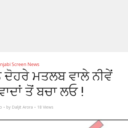
njabi Screen News
ੰ ਦੋਹਰੇ ਮਤਲਬ ਵਾਲੇ ਨੀਵੇਂ
ਵਾਦਾਂ ਤੋਂ ਬਚਾ ਲਓ !
go
by
Daljit Arora
18 Views