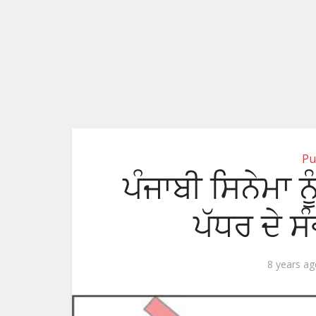
Pu
ਪੰਜਾਬੀ ਸਿਨੇਮਾ ਨੂ
ਪੱਧਰ ਦੇ ਸੰ
8 years a