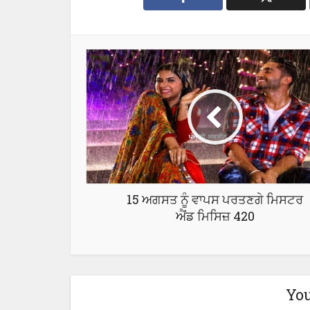
15 ਅਗਸਤ ਨੂੰ ਵਾਪਸ ਪਰਤਣਗੇ ਮਿਸਟਰ
ਐਂਡ ਮਿਸਿਜ਼ 420
You