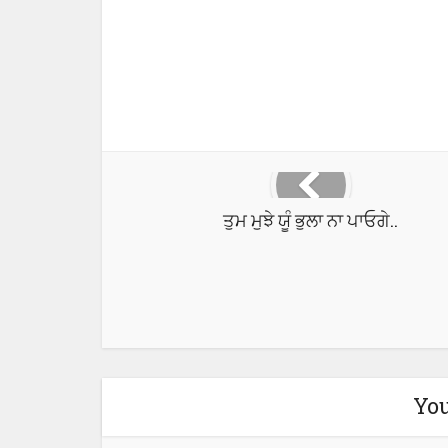
Facebook
X
ਤੁਮ ਮੁਝੇ ਯੂੰ ਭੁਲਾ ਨਾ ਪਾਓਗੇ..
You