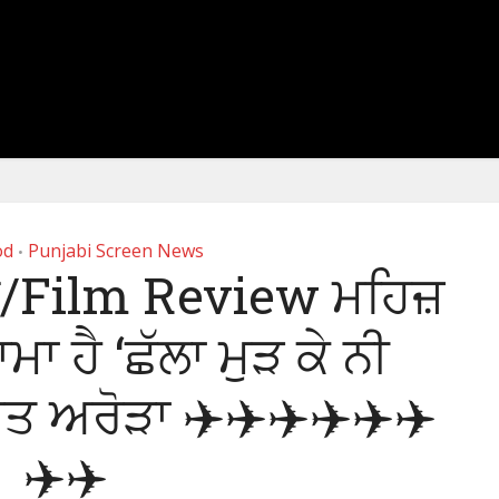
od
Punjabi Screen News
•
/Film Review ਮਹਿਜ਼
ਾ ਹੈ ‘ਛੱਲਾ ਮੁੜ ਕੇ ਨੀ
ਅਰੋੜਾ ✈️✈️✈️✈️✈️✈️
✈️✈️