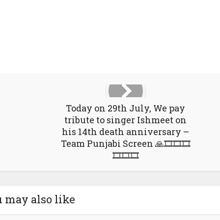
Google+
Pinterest
LinkedIn
Today on 29th July, We pay
tribute to singer Ishmeet on
his 14th death anniversary –
Team Punjabi Screen 🙏🎞🎞🎞
🎞🎞🎞
 may also like