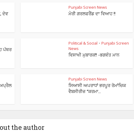
Punjabi Screen News
, ਦੇਵ
ਮੇਰੀ ਗਰਲਫਰੈਂਡ ਦਾ ਵਿਆਹ !!
Political & Social
Punjabi Screen
•
News
ਂਹ ਪੱਥਰ
ਵਿਸਾਖੀ ਮੁਬਾਰਕ!! -ਭਗਵੰਤ ਮਾਨ
Punjabi Screen News
 ਅਪ੍ਰੈਲ
ਸਿਆਸੀ ਅਪਰਾਧਾਂ ਭਰਪੂਰ ਰੋਮਾਂਚਿਕ
ਵੈਬਸੀਰੀਜ਼ “ਕਰਮਾ...
out the author