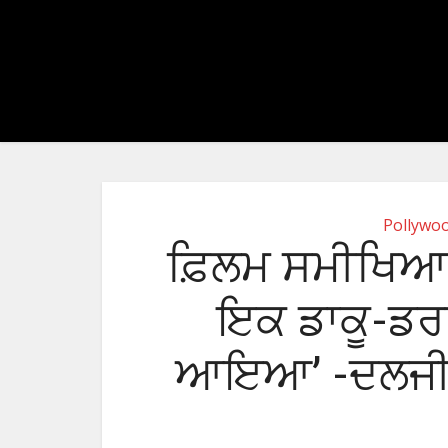
Pollywo
ਫ਼ਿਲਮ ਸਮੀਖਿਆ
ਇਕ ਡਾਕੂ-ਡਰਾਮ
ਆਇਆ’ -ਦਲਜੀਤ 