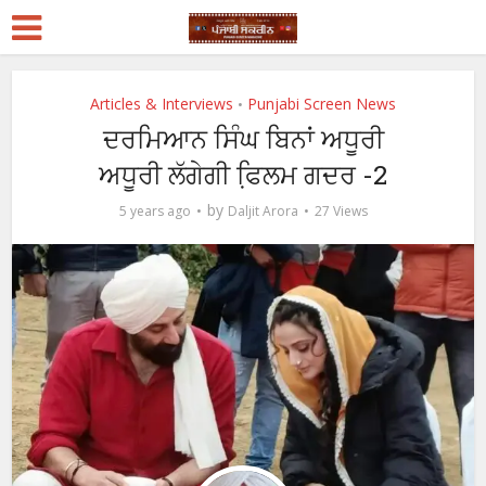
Articles & Interviews
Punjabi Screen News
•
ਦਰਮਿਆਨ ਸਿੰਘ ਬਿਨਾਂ ਅਧੂਰੀ
ਅਧੂਰੀ ਲੱਗੇਗੀ ਫਿ਼ਲਮ ਗਦਰ -2
by
5 years ago
Daljit Arora
27 Views