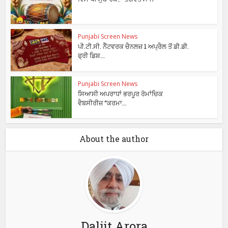
Punjabi Screen News
ਪੀ.ਟੀ.ਸੀ. ਨੈੱਟਵਰਕ ਚੈਨਲਜ਼ 1 ਅਪ੍ਰੈਲ ਤੋਂ ਡੀ.ਡੀ.
ਫ੍ਰੀ ਡਿਸ਼...
Punjabi Screen News
ਸਿਆਸੀ ਅਪਰਾਧਾਂ ਭਰਪੂਰ ਰੋਮਾਂਚਿਕ
ਵੈਬਸੀਰੀਜ਼ “ਕਰਮਾ...
About the author
Daljit Arora