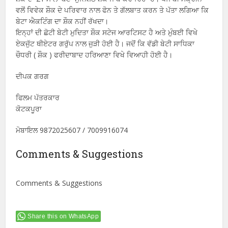
ਵਲੋਂ ਵਿਵੇਕ ਸ਼ੌਕ ਦੇ ਪਰਿਵਾਰ ਨਾਲ ਫੋਨ ਤੇ ਗੱਲਬਾਤ ਕਰਨ ਤੇ ਪੱਤਾ ਲਗਿਆ ਕਿ
ਬੇਟਾ ਐਕਟਿੰਗ ਦਾ ਸ਼ੌਕ ਨਹੀਂ ਰੱਖਦਾ।
ਇਨ੍ਹਾਂ ਦੀ ਛੋਟੀ ਬੇਟੀ ਮੁਦਿਤਾ ਸ਼ੌਕ ਸਟੇਜ ਆਰਟਿਸਟ ਹੈ ਅਤੇ ਮੁੰਬਈ ਵਿਖੇ
ਏਕਜੁੱਟ ਥੀਏਟਰ ਗਰੁੱਪ ਨਾਲ ਜੁੜੀ ਹੋਈ ਹੈ। ਜਦੋਂ ਕਿ ਵੱਡੀ ਬੇਟੀ ਸਾਧਿਕਾ
ਚੌਧਰੀ ( ਸ਼ੌਕ ) ਫਰੀਦਾਬਾਦ ਹਰਿਆਣਾ ਵਿਖੇ ਵਿਆਹੀ ਹੋਈ ਹੈ।
ਦੀਪਕ ਗਰਗ
ਫਿਲਮ ਪੱਤਰਕਾਰ
ਕੋਟਕਪੂਰਾ
ਮੋਬਾਇਲ 9872025607 / 7009916074
Comments & Suggestions
Comments & Suggestions
Share this on WhatsApp