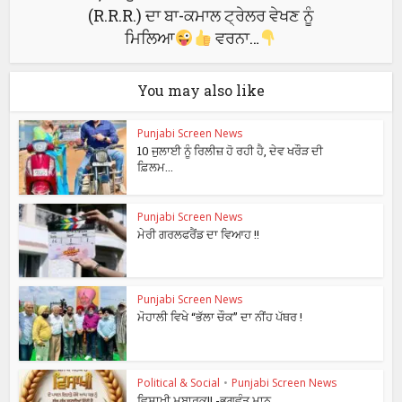
(R.R.R.) ਦਾ ਬਾ-ਕਮਾਲ ਟ੍ਰੇਲਰ ਵੇਖਣ ਨੂੰ
ਮਿਲਿਆ
ਵਰਨਾ…
You may also like
Punjabi Screen News
10 ਜੁਲਾਈ ਨੂੰ ਰਿਲੀਜ਼ ਹੋ ਰਹੀ ਹੈ, ਦੇਵ ਖਰੌੜ ਦੀ
ਫ਼ਿਲਮ...
Punjabi Screen News
ਮੇਰੀ ਗਰਲਫਰੈਂਡ ਦਾ ਵਿਆਹ !!
Punjabi Screen News
ਮੋਹਾਲੀ ਵਿਖੇ “ਭੱਲਾ ਚੌਕ” ਦਾ ਨੀਂਹ ਪੱਥਰ !
Political & Social
•
Punjabi Screen News
ਵਿਸਾਖੀ ਮੁਬਾਰਕ!! -ਭਗਵੰਤ ਮਾਨ