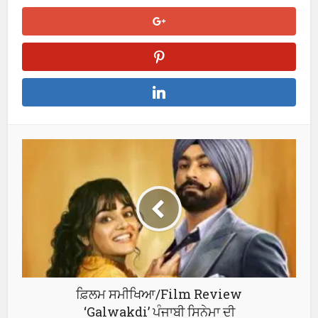
ਫ਼ਿਲਮ ਸਮੀਖਿਆ/Film Review
‘Galwakdi’ ਪੰਜਾਬੀ ਸਿਨੇਮਾ ਦੀ