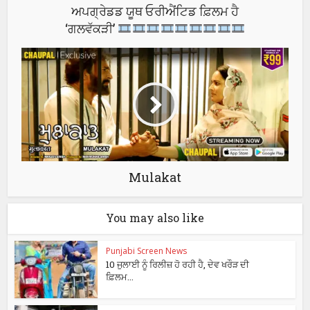
ਅਪਗ੍ਰੇਡਡ ਯੂਥ ਓਰੀਐਂਟਿਡ ਫ਼ਿਲਮ ਹੈ
‘ਗਲਵੱਕੜੀ’
Mulakat
You may also like
Punjabi Screen News
10 ਜੁਲਾਈ ਨੂੰ ਰਿਲੀਜ਼ ਹੋ ਰਹੀ ਹੈ, ਦੇਵ ਖਰੌੜ ਦੀ
ਫ਼ਿਲਮ...