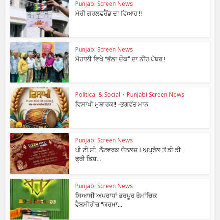
Punjabi Screen News
ਮੇਰੀ ਗਰਲਫਰੈਂਡ ਦਾ ਵਿਆਹ !!
Punjabi Screen News
ਮੋਹਾਲੀ ਵਿਖੇ “ਭੱਲਾ ਚੌਕ” ਦਾ ਨੀਂਹ ਪੱਥਰ !
Political & Social
•
Punjabi Screen News
ਵਿਸਾਖੀ ਮੁਬਾਰਕ!! -ਭਗਵੰਤ ਮਾਨ
Punjabi Screen News
ਪੀ.ਟੀ.ਸੀ. ਨੈੱਟਵਰਕ ਚੈਨਲਜ਼ 1 ਅਪ੍ਰੈਲ ਤੋਂ ਡੀ.ਡੀ.
ਫ੍ਰੀ ਡਿਸ਼...
Punjabi Screen News
ਸਿਆਸੀ ਅਪਰਾਧਾਂ ਭਰਪੂਰ ਰੋਮਾਂਚਿਕ
ਵੈਬਸੀਰੀਜ਼ “ਕਰਮਾ...