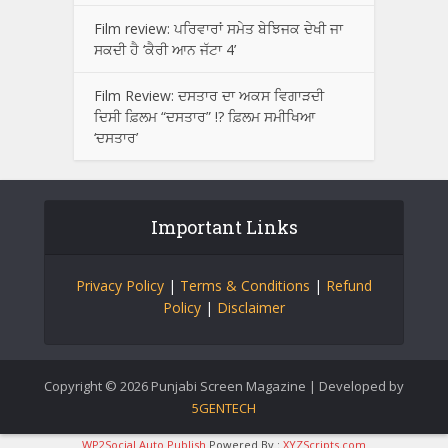
Film review: ਪਰਿਵਾਰਾਂ ਸਮੇਤ ਬੇਝਿਜਕ ਦੇਖੀ ਜਾ
ਸਕਦੀ ਹੈ ‘ਕੈਰੀ ਆਨ ਜੱਟਾ 4’
Film Review: ਦਸਤਾਰ ਦਾ ਅਕਸ ਵਿਗਾੜਦੀ
ਦਿਸੀ ਫ਼ਿਲਮ “ਦਸਤਾਰ” !? ਫ਼ਿਲਮ ਸਮੀਖਿਆ
‘ਦਸਤਾਰ’
Important Links
Privacy Policy
|
Terms & Conditions
|
Refund
Policy
|
Disclaimer
Copyright © 2026 Punjabi Screen Magazine | Developed by
5GENTECH
WP2Social Auto Publish
Powered By :
XYZScripts.com