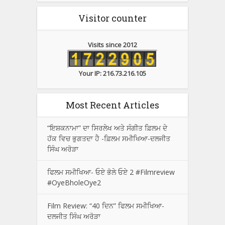
Visitor counter
Visits since 2012
Your IP: 216.73.216.105
Most Recent Articles
“ਇਸ਼ਕਨਾਮਾ” ਦਾ ਸਿਰਲੇਖ ਅਤੇ ਸੰਗੀਤ ਫ਼ਿਲਮ ਦੇ
ਹੱਕ ਵਿਚ ਭੁਗਤਦਾ ਹੈ -ਫ਼ਿਲਮ ਸਮੀਖਿਆ-ਦਲਜੀਤ
ਸਿੰਘ ਅਰੋੜਾ
ਫਿਲਮ ਸਮੀਖਿਆ- ਓਏ ਭੋਲੇ ਓਏ 2 #Filmreview
#OyeBholeOye2
Film Review: “40 ਦਿਨ” ਫਿਲਮ ਸਮੀਖਿਆ-
ਦਲਜੀਤ ਸਿੰਘ ਅਰੋੜਾ