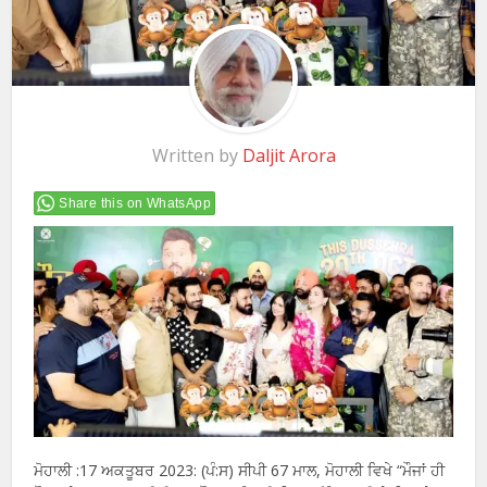
Written by
Daljit Arora
Share this on WhatsApp
ਮੋਹਾਲੀ :17 ਅਕਤੂਬਰ 2023: (ਪੰ:ਸ) ਸੀਪੀ 67 ਮਾਲ, ਮੋਹਾਲੀ ਵਿਖੇ “ਮੌਜਾਂ ਹੀ