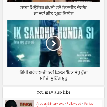
ਸਾਗਾ ਮਿਊਜ਼ਿਕ ਕੰਪਨੀ ਵੱਲੋਂ ਦਿਲਜੀਤ ਦੋਸਾਂਝ
ਦਾ ਨਵਾਂ ਗੀਤ ‘ਮੁਛ’ ਰਿਲੀਜ਼
ਗਿੱਪੀ ਗਰੇਵਾਲ ਦੀ ਨਵੀਂ ਫ਼ਿਲਮ ‘ਇਕ ਸੰਧੂ ਹੁੰਦਾ
ਸੀ’ ਦੀ ਸ਼ੂਟਿੰਗ ਸ਼ੁਰੂ
You may also like
Articles & Interviews
•
Pollywood
•
Punjabi