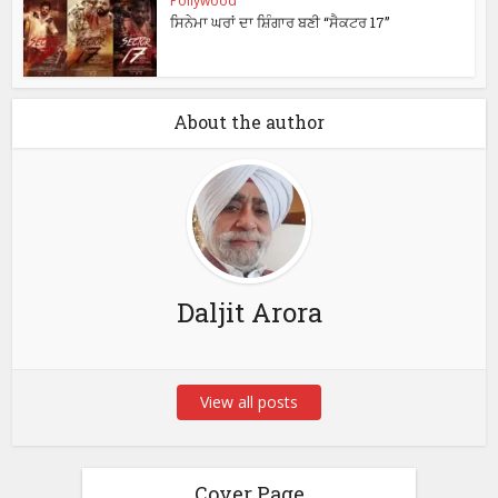
Pollywood
ਸਿਨੇਮਾ ਘਰਾਂ ਦਾ ਸ਼ਿੰਗਾਰ ਬਣੀ “ਸੈਕਟਰ 17”
About the author
Daljit Arora
View all posts
Cover Page