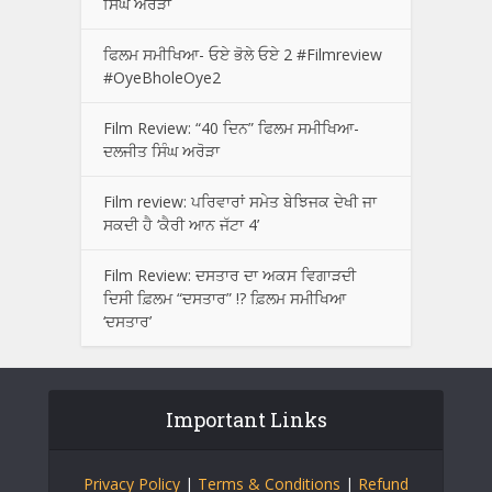
ਸਿੰਘ ਅਰੋੜਾ
ਫਿਲਮ ਸਮੀਖਿਆ- ਓਏ ਭੋਲੇ ਓਏ 2 #Filmreview
#OyeBholeOye2
Film Review: “40 ਦਿਨ” ਫਿਲਮ ਸਮੀਖਿਆ-
ਦਲਜੀਤ ਸਿੰਘ ਅਰੋੜਾ
Film review: ਪਰਿਵਾਰਾਂ ਸਮੇਤ ਬੇਝਿਜਕ ਦੇਖੀ ਜਾ
ਸਕਦੀ ਹੈ ‘ਕੈਰੀ ਆਨ ਜੱਟਾ 4’
Film Review: ਦਸਤਾਰ ਦਾ ਅਕਸ ਵਿਗਾੜਦੀ
ਦਿਸੀ ਫ਼ਿਲਮ “ਦਸਤਾਰ” !? ਫ਼ਿਲਮ ਸਮੀਖਿਆ
‘ਦਸਤਾਰ’
Important Links
Privacy Policy
|
Terms & Conditions
|
Refund