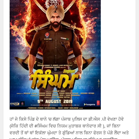
ਹਾਂ ਜੇ ਕਿਸੇ ਪਿੰਡ ਦੇ ਥਾਨੇ ‘ਚ ਲੱਗਾ ਪੰਜਾਬ ਪੁਲਿਸ ਦਾ ਡੀ.ਐਸ .ਪੀ ਵੇਖਣਾ ਹੋਵੇ
(ਜੋਕਿ ਹਿੰਦੀ ਦੀ #ਸਿੰਘਮ ਵਿਚ ਨਿਯਮ ਮੁਤਾਬਕ ਥਾਨੇਦਾਰ ਸੀ ), ਜਾਂ ਬਿਨਾ
ਵਰਦੀ ਤੋਂ ਥਾਂ ਥਾਂ ਇਕੱਲਾ ਘੁੰਮਦਾ ਤੇ ਗੁੰਡਿਆਂ ਨਾਲ ਬਿਨਾ ਫੋਰਸ ਤੋ ਪੰਗੇ ਲੈਂਦਾ ਅਤੇ