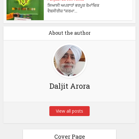
ਸਿਆਸੀ ਅਪਰਾਧਾਂ ਭਰਪੂਰ ਰੋਮਾਂਚਿਕ
ਵੈਬਸੀਰੀਜ਼ “ਕਰਮਾ...
About the author
Daljit Arora
View all posts
Cover Page