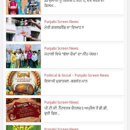
10 ਜੁਲਾਈ ਨੂੰ ਰਿਲੀਜ਼ ਹੋ ਰਹੀ ਹੈ, ਦੇਵ ਖਰੌੜ ਦੀ
ਫ਼ਿਲਮ...
Punjabi Screen News
ਮੇਰੀ ਗਰਲਫਰੈਂਡ ਦਾ ਵਿਆਹ !!
Punjabi Screen News
ਮੋਹਾਲੀ ਵਿਖੇ “ਭੱਲਾ ਚੌਕ” ਦਾ ਨੀਂਹ ਪੱਥਰ !
Political & Social
•
Punjabi Screen News
ਵਿਸਾਖੀ ਮੁਬਾਰਕ!! -ਭਗਵੰਤ ਮਾਨ
Punjabi Screen News
ਪੀ.ਟੀ.ਸੀ. ਨੈੱਟਵਰਕ ਚੈਨਲਜ਼ 1 ਅਪ੍ਰੈਲ ਤੋਂ ਡੀ.ਡੀ.
ਫ੍ਰੀ ਡਿਸ਼...
Punjabi Screen News