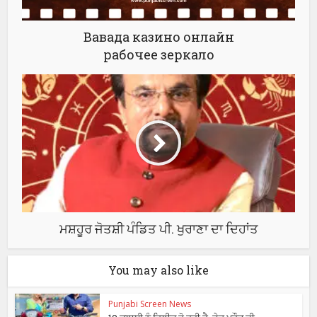
Вавада казино онлайн
рабочее зеркало
ਮਸ਼ਹੂਰ ਜੋਤਸ਼ੀ ਪੰਡਿਤ ਪੀ. ਖੁਰਾਣਾ ਦਾ ਦਿਹਾਂਤ
You may also like
Punjabi Screen News