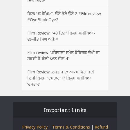
ਸਿੰਘ ਅਰੋੜਾ
ਫਿਲਮ ਸਮੀਖਿਆ- ਓਏ ਭੋਲੇ ਓਏ 2 #Filmreview
#OyeBholeOye2
Film Review: “40 ਦਿਨ” ਫਿਲਮ ਸਮੀਖਿਆ-
ਦਲਜੀਤ ਸਿੰਘ ਅਰੋੜਾ
Film review: ਪਰਿਵਾਰਾਂ ਸਮੇਤ ਬੇਝਿਜਕ ਦੇਖੀ ਜਾ
ਸਕਦੀ ਹੈ ‘ਕੈਰੀ ਆਨ ਜੱਟਾ 4’
Film Review: ਦਸਤਾਰ ਦਾ ਅਕਸ ਵਿਗਾੜਦੀ
ਦਿਸੀ ਫ਼ਿਲਮ “ਦਸਤਾਰ” !? ਫ਼ਿਲਮ ਸਮੀਖਿਆ
‘ਦਸਤਾਰ’
Important Links
Privacy Policy
|
Terms & Conditions
|
Refund