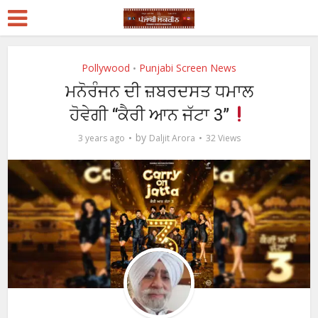
Pollywood
Punjabi Screen News
•
ਮਨੋਰੰਜਨ ਦੀ ਜ਼ਬਰਦਸਤ ਧਮਾਲ
ਹੋਵੇਗੀ “ਕੈਰੀ ਆਨ ਜੱਟਾ 3”
by
3 years ago
Daljit Arora
32 Views