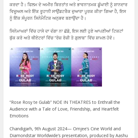
ਕਰਦਾ ਹੈ। ਫਿਲਮ ਦੇ ਅਮੀਰ ਬਿਰਤਾਂਤ ਅਤੇ ਭਾਵਨਾਤਮਕ ਡੂੰਘਾਈ ਨੂੰ ਸ਼ਾਨਦਾਰ
ਵਿਜ਼ੂਅਲ ਅਤੇ ਇੱਕ ਰੂਹਾਨੀ ਸਾਉਂਡਟਰੈਕ ਦੁਆਰਾ ਪੂਰਕ ਕੀਤਾ ਗਿਆ ਹੈ, ਇਸ
ਨੂੰ ਇੱਕ ਸੰਪੂਰਨ ਸਿਨੇਮੈਟਿਕ ਅਨੁਭਵ ਬਣਾਉਂਦਾ ਹੈ।
ਸਿਨੇਮਾਘਰਾਂ ਵਿੱਚ ਹਾਸੇ ਦਾ ਦੰਗਾ ਨਾ ਛੱਡੋ, ਇਸ ਲਈ ਹੁਣੇ ਆਪਣੀਆਂ ਟਿਕਟਾਂ
ਬੁੱਕ ਕਰੋ ਅਤੇ ਥੀਏਟਰਾਂ ਵਿੱਚ “ਰੋਜ਼ ਰੋਜ਼ੀ ਤੇ ਗੁਲਾਬ” ਵਿੱਚ ਸ਼ਾਮਲ ਹੋਵੋ।
“Rose Rosy te Gulab” NOE IN THEATRES to Enthrall the
Audience with a Tale of Love, Friendship, and Heartfelt
Emotions
Chandigarh, 9th August 2024— Omjee’s Cine World and
Diamondstar Worldwide’s presentation, produced by Aashu