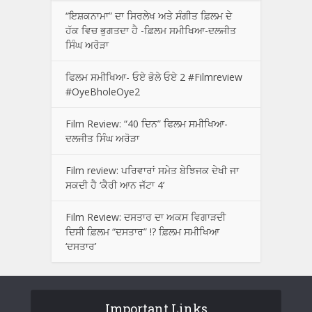
“ਇਸ਼ਕਨਾਮਾ” ਦਾ ਸਿਰਲੇਖ ਅਤੇ ਸੰਗੀਤ ਫ਼ਿਲਮ ਦੇ
ਹੱਕ ਵਿਚ ਭੁਗਤਦਾ ਹੈ -ਫ਼ਿਲਮ ਸਮੀਖਿਆ-ਦਲਜੀਤ
ਸਿੰਘ ਅਰੋੜਾ
ਫਿਲਮ ਸਮੀਖਿਆ- ਓਏ ਭੋਲੇ ਓਏ 2 #Filmreview
#OyeBholeOye2
Film Review: “40 ਦਿਨ” ਫਿਲਮ ਸਮੀਖਿਆ-
ਦਲਜੀਤ ਸਿੰਘ ਅਰੋੜਾ
Film review: ਪਰਿਵਾਰਾਂ ਸਮੇਤ ਬੇਝਿਜਕ ਦੇਖੀ ਜਾ
ਸਕਦੀ ਹੈ ‘ਕੈਰੀ ਆਨ ਜੱਟਾ 4’
Film Review: ਦਸਤਾਰ ਦਾ ਅਕਸ ਵਿਗਾੜਦੀ
ਦਿਸੀ ਫ਼ਿਲਮ “ਦਸਤਾਰ” !? ਫ਼ਿਲਮ ਸਮੀਖਿਆ
‘ਦਸਤਾਰ’
Important Links