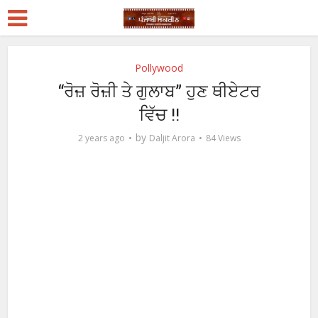
Pollywood
“ਰੋਜ਼ ਰੋਜ਼ੀ ਤੇ ਗੁਲਾਬ” ਹੁਣ ਥੀਏਟਰ
ਵਿੱਚ !!
by
2 years ago
Daljit Arora
84 Views