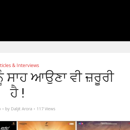
ticles & Interviews
ੂੰ ਸਾਹ ਆਉਣਾ ਵੀ ਜ਼ਰੂਰੀ
ਹੈ !
o
by
Daljit Arora
117 Views