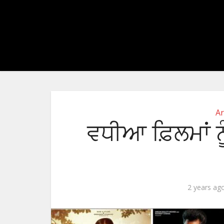
Ar
ਵਧੀਆ ਫ਼ਿਲਮਾਂ ਨ
2 years ag