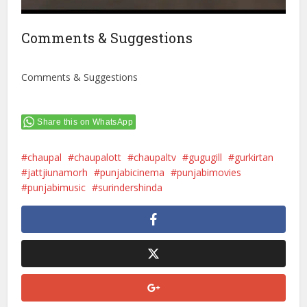
Comments & Suggestions
Comments & Suggestions
Share this on WhatsApp
chaupal
chaupalott
chaupaltv
gugugill
gurkirtan
jattjiunamorh
punjabicinema
punjabimovies
punjabimusic
surindershinda