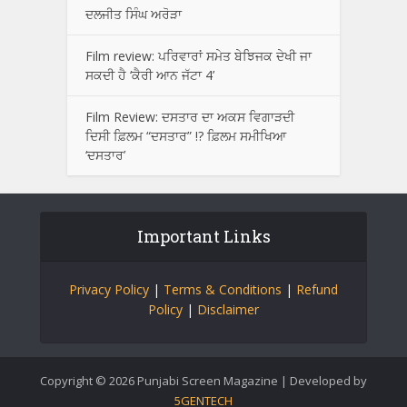
ਦਲਜੀਤ ਸਿੰਘ ਅਰੋੜਾ
Film review: ਪਰਿਵਾਰਾਂ ਸਮੇਤ ਬੇਝਿਜਕ ਦੇਖੀ ਜਾ
ਸਕਦੀ ਹੈ ‘ਕੈਰੀ ਆਨ ਜੱਟਾ 4’
Film Review: ਦਸਤਾਰ ਦਾ ਅਕਸ ਵਿਗਾੜਦੀ
ਦਿਸੀ ਫ਼ਿਲਮ “ਦਸਤਾਰ” !? ਫ਼ਿਲਮ ਸਮੀਖਿਆ
‘ਦਸਤਾਰ’
Important Links
Privacy Policy
|
Terms & Conditions
|
Refund
Policy
|
Disclaimer
Copyright © 2026 Punjabi Screen Magazine | Developed by
5GENTECH