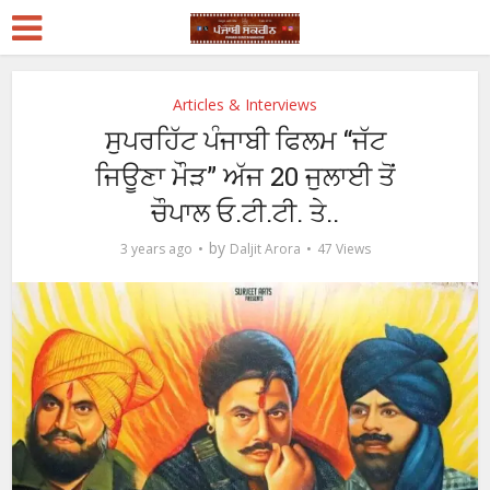
Articles & Interviews
ਸੁਪਰਹਿੱਟ ਪੰਜਾਬੀ ਫਿਲਮ “ਜੱਟ
ਜਿਊਣਾ ਮੌੜ” ਅੱਜ 20 ਜੁਲਾਈ ਤੋਂ
ਚੌਪਾਲ ਓ.ਟੀ.ਟੀ. ਤੇ..
by
3 years ago
Daljit Arora
47 Views