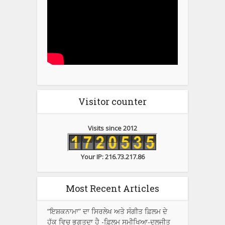
Visitor counter
Visits since 2012
Your IP: 216.73.217.86
Most Recent Articles
“ਇਸ਼ਕਨਾਮਾ” ਦਾ ਸਿਰਲੇਖ ਅਤੇ ਸੰਗੀਤ ਫ਼ਿਲਮ ਦੇ
ਹੱਕ ਵਿਚ ਭੁਗਤਦਾ ਹੈ -ਫ਼ਿਲਮ ਸਮੀਖਿਆ-ਦਲਜੀਤ