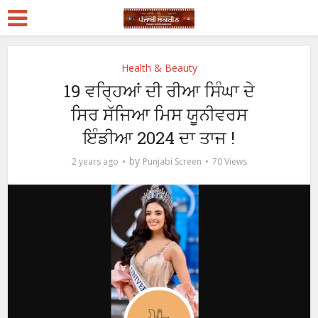
Health & Beauty
19 ਵਰ੍ਹਿਆਂ ਦੀ ਰੀਆ ਸਿੰਘਾ ਦੇ
ਸਿਰ ਸੱਜਿਆ ਮਿਸ ਯੂਨੀਵਰਸ
ਇੰਡੀਆ 2024 ਦਾ ਤਾਜ !
by
2 years ago
Punjabi Screen
70 Views