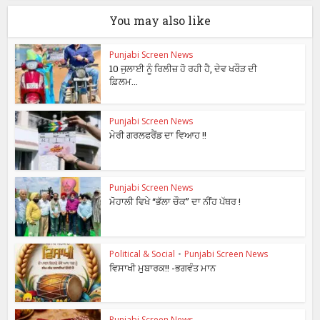
You may also like
Punjabi Screen News
10 ਜੁਲਾਈ ਨੂੰ ਰਿਲੀਜ਼ ਹੋ ਰਹੀ ਹੈ, ਦੇਵ ਖਰੌੜ ਦੀ
ਫ਼ਿਲਮ...
Punjabi Screen News
ਮੇਰੀ ਗਰਲਫਰੈਂਡ ਦਾ ਵਿਆਹ !!
Punjabi Screen News
ਮੋਹਾਲੀ ਵਿਖੇ “ਭੱਲਾ ਚੌਕ” ਦਾ ਨੀਂਹ ਪੱਥਰ !
Political & Social
•
Punjabi Screen News
ਵਿਸਾਖੀ ਮੁਬਾਰਕ!! -ਭਗਵੰਤ ਮਾਨ
Punjabi Screen News