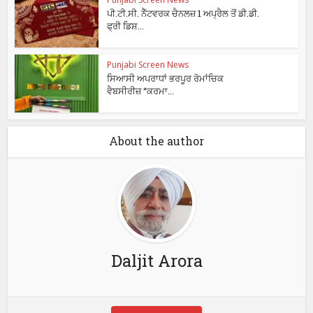
ਪੀ.ਟੀ.ਸੀ. ਨੈੱਟਵਰਕ ਚੈਨਲਜ਼ 1 ਅਪ੍ਰੈਲ ਤੋਂ ਡੀ.ਡੀ.
ਫ੍ਰੀ ਡਿਸ਼...
Punjabi Screen News
ਸਿਆਸੀ ਅਪਰਾਧਾਂ ਭਰਪੂਰ ਰੋਮਾਂਚਿਕ
ਵੈਬਸੀਰੀਜ਼ “ਕਰਮਾ...
About the author
Daljit Arora