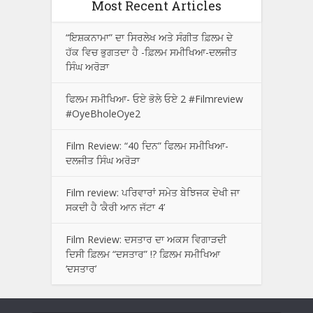
Most Recent Articles
“ਇਸ਼ਕਨਾਮਾ” ਦਾ ਸਿਰਲੇਖ ਅਤੇ ਸੰਗੀਤ ਫ਼ਿਲਮ ਦੇ
ਹੱਕ ਵਿਚ ਭੁਗਤਦਾ ਹੈ -ਫ਼ਿਲਮ ਸਮੀਖਿਆ-ਦਲਜੀਤ
ਸਿੰਘ ਅਰੋੜਾ
ਫਿਲਮ ਸਮੀਖਿਆ- ਓਏ ਭੋਲੇ ਓਏ 2 #Filmreview
#OyeBholeOye2
Film Review: “40 ਦਿਨ” ਫਿਲਮ ਸਮੀਖਿਆ-
ਦਲਜੀਤ ਸਿੰਘ ਅਰੋੜਾ
Film review: ਪਰਿਵਾਰਾਂ ਸਮੇਤ ਬੇਝਿਜਕ ਦੇਖੀ ਜਾ
ਸਕਦੀ ਹੈ ‘ਕੈਰੀ ਆਨ ਜੱਟਾ 4’
Film Review: ਦਸਤਾਰ ਦਾ ਅਕਸ ਵਿਗਾੜਦੀ
ਦਿਸੀ ਫ਼ਿਲਮ “ਦਸਤਾਰ” !? ਫ਼ਿਲਮ ਸਮੀਖਿਆ
‘ਦਸਤਾਰ’