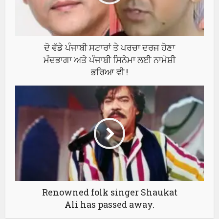
ਦੋ ਵੱਡੇ ਪੰਜਾਬੀ ਸਟਾਰਾਂ ਤੇ ਪਰਚਾ ਦਰਜ ਹੋਣਾ
ਮੰਦਭਾਗਾ ਅਤੇ ਪੰਜਾਬੀ ਸਿਨੇਮਾ ਲਈ ਨਾਮੋਸ਼ੀ
ਭਰਿਆ ਵੀ !
Renowned folk singer Shaukat
Ali has passed away.