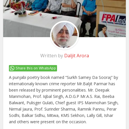
Written by
Daljit Arora
Share this on WhatsApp
A punjabi poetry book named “Surkh Samey Da Sooraj” by
internationaly known crime reporter Mr.Baljit Parmar has
been released by prominent personalities. Mr. Deepak
Manmohan, Prof. Iqbal Singh, A.D.G.P Mr.A.S. Rai, Beeba
Balwant, Pulisger Gulati, Chief guest IPS Manmohan Singh,
Nirmal Jaura, Prof. Surinder Sharma, Ramnik Pannu, Perar
Sodhi, Balkar Sidhu, Mitwa, KMS Sekhon, Lally Gill, Ishar
and others were present on the occasion.