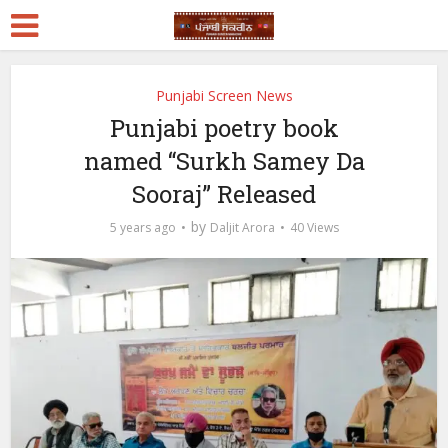
Punjabi Screen News
Punjabi poetry book
named “Surkh Samey Da
Sooraj” Released
by
5 years ago
Daljit Arora
40 Views