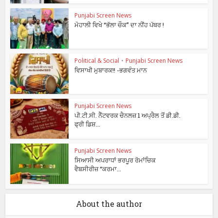
Punjabi Screen News
ਮੋਹਾਲੀ ਵਿਖੇ “ਭੱਲਾ ਚੌਕ” ਦਾ ਨੀਂਹ ਪੱਥਰ !
Political & Social
•
Punjabi Screen News
ਵਿਸਾਖੀ ਮੁਬਾਰਕ!! -ਭਗਵੰਤ ਮਾਨ
Punjabi Screen News
ਪੀ.ਟੀ.ਸੀ. ਨੈੱਟਵਰਕ ਚੈਨਲਜ਼ 1 ਅਪ੍ਰੈਲ ਤੋਂ ਡੀ.ਡੀ.
ਫ੍ਰੀ ਡਿਸ਼...
Punjabi Screen News
ਸਿਆਸੀ ਅਪਰਾਧਾਂ ਭਰਪੂਰ ਰੋਮਾਂਚਿਕ
ਵੈਬਸੀਰੀਜ਼ “ਕਰਮਾ...
About the author