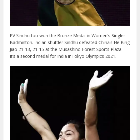
PV Sindhu too won the Bronze Medal in Women’s Singles
Badminton. Indian shuttler Sindhu defeated China’s He Bing
Jiao 21-13, 21-15 at the Musashino Forest Sports Plaza.
It’s a second medal for India inTokyo Olympics 2021.