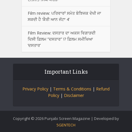
Film review: ਪਰਿਵਾਰਾਂ ਸਮੇਤ ਬੇਝਿਜਕ ਦੇਖੀ ਜਾ
ਸਕਦੀ ਹੈ ‘ਕੈਰੀ ਆਨ ਜੱਟਾ 4’
Film Review: ਦਸਤਾਰ ਦਾ ਅਕਸ ਵਿਗਾੜਦੀ
ਦਿਸੀ ਫ਼ਿਲਮ “ਦਸਤਾਰ” !? ਫ਼ਿਲਮ ਸਮੀਖਿਆ
‘ਦਸਤਾਰ’
Important Links
Privacy Policy
|
Terms & Conditions
|
Refund
Policy
|
Disclaimer
Copyright © 2026 Punjabi Screen Magazine | Developed by
5GENTECH