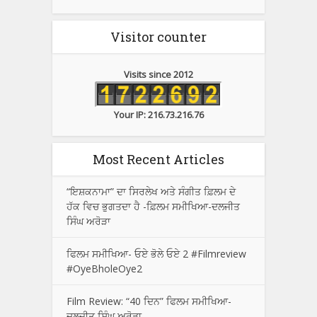
Visitor counter
Visits since 2012
Your IP: 216.73.216.76
Most Recent Articles
“ਇਸ਼ਕਨਾਮਾ” ਦਾ ਸਿਰਲੇਖ ਅਤੇ ਸੰਗੀਤ ਫ਼ਿਲਮ ਦੇ
ਹੱਕ ਵਿਚ ਭੁਗਤਦਾ ਹੈ -ਫ਼ਿਲਮ ਸਮੀਖਿਆ-ਦਲਜੀਤ
ਸਿੰਘ ਅਰੋੜਾ
ਫਿਲਮ ਸਮੀਖਿਆ- ਓਏ ਭੋਲੇ ਓਏ 2 #Filmreview
#OyeBholeOye2
Film Review: “40 ਦਿਨ” ਫਿਲਮ ਸਮੀਖਿਆ-
ਦਲਜੀਤ ਸਿੰਘ ਅਰੋੜਾ