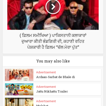
( ਫ਼ਿਲਮ ਸਮੀਖਿਆ ) ਪਾਕਿਸਤਾਨੀ ਕਲਾਕਾਰਾਂ
ਦੁਆਰਾ ਕੀਤੀ ਭੰਡਗਿਰੀ ਦੀ, ਕਹਾਣੀ ਰਹਿਤ
ਪੇਸ਼ਕਾਰੀ ਹੈ ਫ਼ਿਲਮ “ਚੱਲ ਮੇਰਾ ਪੁੱਤ”
You may also like
Advertisement
Ardaas-Sarbat de Bhale di
Advertisement
Jattu Nikhattu Trailer
Advertisement
Mulakat