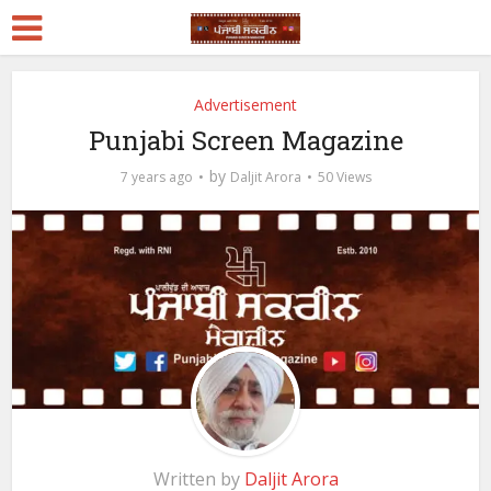
Advertisement
Punjabi Screen Magazine
by
7 years ago
Daljit Arora
50 Views
Written by
Daljit Arora