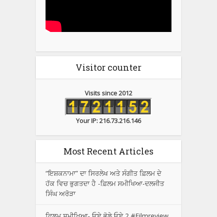
Visitor counter
Visits since 2012
Your IP: 216.73.216.146
Most Recent Articles
“ਇਸ਼ਕਨਾਮਾ” ਦਾ ਸਿਰਲੇਖ ਅਤੇ ਸੰਗੀਤ ਫ਼ਿਲਮ ਦੇ
ਹੱਕ ਵਿਚ ਭੁਗਤਦਾ ਹੈ -ਫ਼ਿਲਮ ਸਮੀਖਿਆ-ਦਲਜੀਤ
ਸਿੰਘ ਅਰੋੜਾ
ਫਿਲਮ ਸਮੀਖਿਆ- ਓਏ ਭੋਲੇ ਓਏ 2 #Filmreview