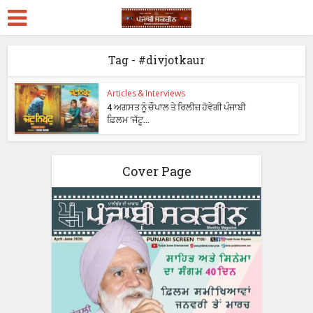
Tag - #divjotkaur
Articles & Interviews
4 ਅਗਸਤ ਨੂੰ ਚੌਪਾਲ ਤੇ ਰਿਲੀਜ਼ ਹੋਵੇਗੀ ਪੰਜਾਬੀ
ਫ਼ਿਲਮ ‘ਜੱਟੂ...
Cover Page