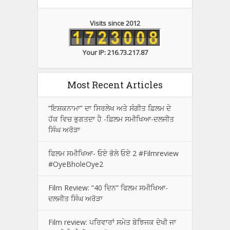
Visits since 2012
Your IP: 216.73.217.87
Most Recent Articles
“ਇਸ਼ਕਨਾਮਾ” ਦਾ ਸਿਰਲੇਖ ਅਤੇ ਸੰਗੀਤ ਫ਼ਿਲਮ ਦੇ
ਹੱਕ ਵਿਚ ਭੁਗਤਦਾ ਹੈ -ਫ਼ਿਲਮ ਸਮੀਖਿਆ-ਦਲਜੀਤ
ਸਿੰਘ ਅਰੋੜਾ
ਫਿਲਮ ਸਮੀਖਿਆ- ਓਏ ਭੋਲੇ ਓਏ 2 #Filmreview
#OyeBholeOye2
Film Review: “40 ਦਿਨ” ਫਿਲਮ ਸਮੀਖਿਆ-
ਦਲਜੀਤ ਸਿੰਘ ਅਰੋੜਾ
Film review: ਪਰਿਵਾਰਾਂ ਸਮੇਤ ਬੇਝਿਜਕ ਦੇਖੀ ਜਾ