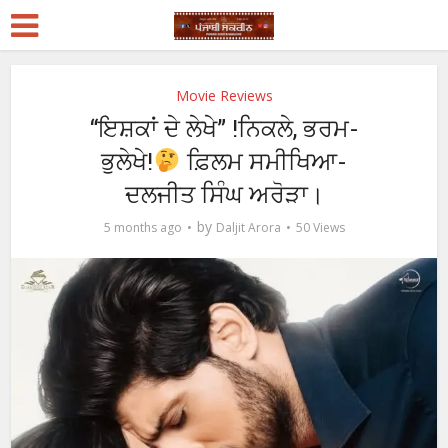
Movie Reviews
“ਇਸ਼ਕਾਂ ਦੇ ਲੇਖੇ” !ਨਿਕਲੇ, ਭਰਮ-
ਭੁਲੇਖੇ!
ਫ਼ਿਲਮ ਸਮੀਖਿਆ-
ਦਲਜੀਤ ਸਿੰਘ ਅਰੋੜਾ।
by
5 months ago
Daljit Arora
50 Views