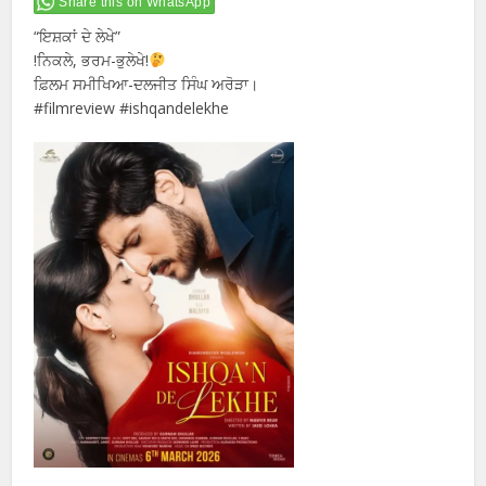
Share this on WhatsApp
“ਇਸ਼ਕਾਂ ਦੇ ਲੇਖੇ”
!ਨਿਕਲੇ, ਭਰਮ-ਭੁਲੇਖੇ!
ਫ਼ਿਲਮ ਸਮੀਖਿਆ-ਦਲਜੀਤ ਸਿੰਘ ਅਰੋੜਾ।
#filmreview #ishqandelekhe