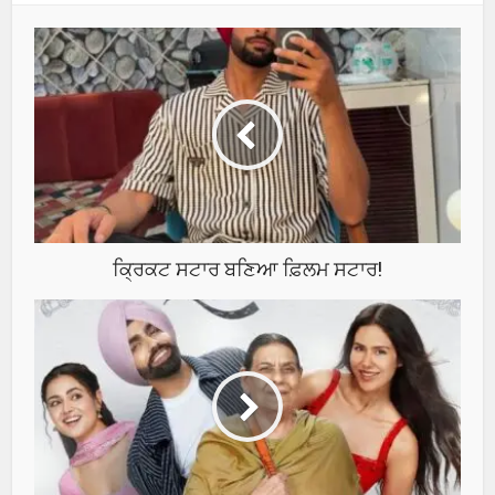
ਕ੍ਰਿਕਟ ਸਟਾਰ ਬਣਿਆ ਫ਼ਿਲਮ ਸਟਾਰ!